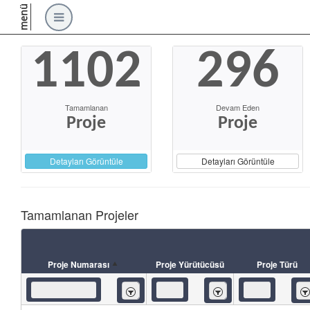
menü
1102
296
Tamamlanan
Devam Eden
Proje
Proje
Detayları Görüntüle
Detayları Görüntüle
Tamamlanan Projeler
Proje Numarası
Proje Yürütücüsü
Proje Türü
İçeren
İçeren
İç