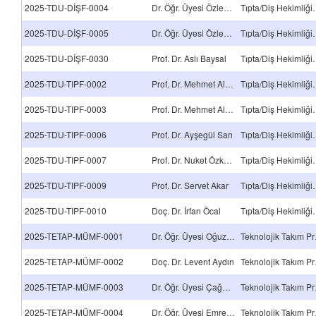
2025-TDU-DİŞF-0004
Dr. Öğr. Üyesi Özlem Çölgeçen
Tıpta/Diş Hekimli
2025-TDU-DİŞF-0005
Dr. Öğr. Üyesi Özlem Çölgeçen
Tıpta/Diş Hekimli
2025-TDU-DİŞF-0030
Prof. Dr. Aslı Baysal
Tıpta/Diş Hekimli
2025-TDU-TIPF-0002
Prof. Dr. Mehmet Ali Malas
Tıpta/Diş Hekimli
2025-TDU-TIPF-0003
Prof. Dr. Mehmet Ali Malas
Tıpta/Diş Hekimli
2025-TDU-TIPF-0006
Prof. Dr. Ayşegül Sarı
Tıpta/Diş Hekimli
2025-TDU-TIPF-0007
Prof. Dr. Nuket Özkavruk Eliyatkın
Tıpta/Diş Hekimli
2025-TDU-TIPF-0009
Prof. Dr. Servet Akar
Tıpta/Diş Hekimli
2025-TDU-TIPF-0010
Doç. Dr. İrfan Öcal
Tıpta/Diş Hekimli
2025-TETAP-MÜMF-0001
Dr. Öğr. Üyesi Oğuzhan Toğay
Tekn
2025-TETAP-MÜMF-0002
Doç. Dr. Levent Aydın
Tekn
2025-TETAP-MÜMF-0003
Dr. Öğr. Üyesi Çağdaş Eşiyok
Tekn
2025-TETAP-MÜMF-0004
Dr. Öğr. Üyesi Emre Şatır
Tekn