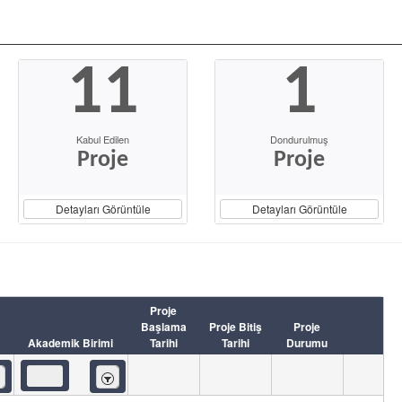
11
1
Kabul Edilen
Dondurulmuş
Proje
Proje
Detayları Görüntüle
Detayları Görüntüle
Proje
Başlama
Proje Bitiş
Proje
Akademik Birimi
Tarihi
Tarihi
Durumu
eren
İçeren