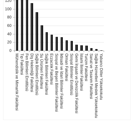
120
100
80
60
40
20
0
Su Ürünleri Fakültesi
Turizm Fakültesi
Sağlık Bilimleri Fakültesi
Sanat ve Tasarım Fakültesi
Eczacılık Fakültesi
Sağlık Hizmetleri Meslek Yüksekokulu
Yabancı Diller Yüksekokulu
Sosyal ve Beşeri Bilimler Fakültesi
İktisadi ve İdari Bilimler Fakültesi
Mühendislik ve Mimarlık Fakültesi
Tıp Fakültesi
Orman Fakültesi
Fen Bilimleri Enstitüsü
Sosyal Bilimler Enstitüsü
Diş Hekimliği Fakültesi
Gemi İnşaatı ve Denizcilik Fakültesi
Sağlık Bilimleri Enstitüsü
İslami İlimler Fakültesi