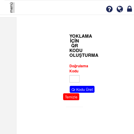
menü
YOKLAMA
İÇİN
QR
KODU
OLUŞTURMA
Doğrulama
Kodu
Qr Kodu Üret
Temizle