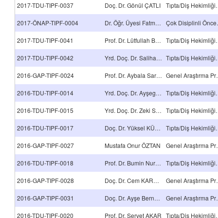
2017-TDU-TIPF-0037
Doç. Dr. Gönül ÇATLI
Tıpta/Diş Hekimli
2017-ÖNAP-TIPF-0004
Dr. Öğr. Üyesi Fatma Şimşek
Çok Disipli
2017-TDU-TIPF-0041
Prof. Dr. Lütfullah Beşiroğlu
Tıpta/Diş Hekimli
2017-TDU-TIPF-0042
Yrd. Doç. Dr. Saliha Aksun
Tıpta/Diş Hekimli
2016-GAP-TIPF-0024
Prof. Dr. Aybala Sarıçiçek Aydoğan
Genel A
2016-TDU-TIPF-0014
Yrd. Doç. Dr. Ayşegül AKSOY GÖKMEN
Tıpta/Diş Hekimli
2016-TDU-TIPF-0015
Yrd. Doç. Dr. Zeki SOYPAÇACI
Tıpta/Diş Hekimli
2016-TDU-TIPF-0017
Doç. Dr. Yüksel KÜÇÜKZEYBEK
Tıpta/Diş Hekimli
2016-GAP-TIPF-0027
Mustafa Onur ÖZTAN
Genel A
2016-TDU-TIPF-0018
Prof. Dr. Bumin Nuri DÜNDAR
Tıpta/Diş Hekimli
2016-GAP-TIPF-0028
Doç. Dr. Cem KARADENİZ
Genel A
2016-GAP-TIPF-0031
Doç. Dr. Ayşe Berna ANIL
Genel A
2016-TDU-TIPF-0020
Prof. Dr. Servet AKAR
Tıpta/Diş Hekimli