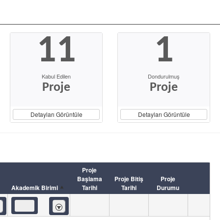
11
1
Kabul Edilen
Dondurulmuş
Proje
Proje
Detayları Görüntüle
Detayları Görüntüle
Proje
Başlama
Proje Bitiş
Proje
Akademik Birimi
Tarihi
Tarihi
Durumu
eren
İçeren