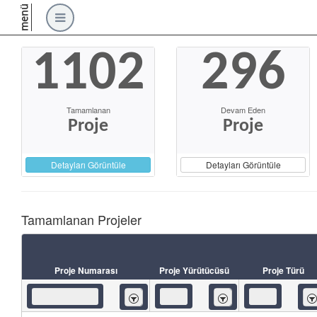
menü
1102
296
Tamamlanan
Devam Eden
Proje
Proje
Detayları Görüntüle
Detayları Görüntüle
Tamamlanan Projeler
Proje Numarası
Proje Yürütücüsü
Proje Türü
İçeren
İçeren
İç