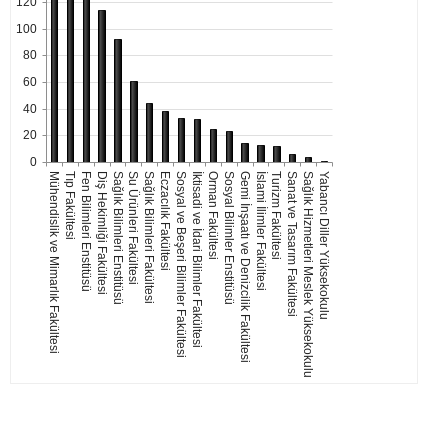
120
100
80
60
40
20
0
Su Ürünleri Fakültesi
Turizm Fakültesi
Sağlık Bilimleri Fakültesi
Sanat ve Tasarım Fakültesi
Eczacılık Fakültesi
Sağlık Hizmetleri Meslek Yüksekokulu
Yabancı Diller Yüksekokulu
Sosyal ve Beşeri Bilimler Fakültesi
İktisadi ve İdari Bilimler Fakültesi
Mühendislik ve Mimarlık Fakültesi
Tıp Fakültesi
Orman Fakültesi
Fen Bilimleri Enstitüsü
Sosyal Bilimler Enstitüsü
Diş Hekimliği Fakültesi
Gemi İnşaatı ve Denizcilik Fakültesi
Sağlık Bilimleri Enstitüsü
İslami İlimler Fakültesi