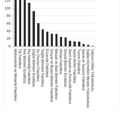
120
100
80
60
40
20
0
Su Ürünleri Fakültesi
Turizm Fakültesi
Sağlık Bilimleri Fakültesi
Sanat ve Tasarım Fakültesi
Eczacılık Fakültesi
Sağlık Hizmetleri Meslek Yüksekokulu
Yabancı Diller Yüksekokulu
Sosyal ve Beşeri Bilimler Fakültesi
İktisadi ve İdari Bilimler Fakültesi
Mühendislik ve Mimarlık Fakültesi
Tıp Fakültesi
Orman Fakültesi
Fen Bilimleri Enstitüsü
Sosyal Bilimler Enstitüsü
Diş Hekimliği Fakültesi
Gemi İnşaatı ve Denizcilik Fakültesi
Sağlık Bilimleri Enstitüsü
İslami İlimler Fakültesi