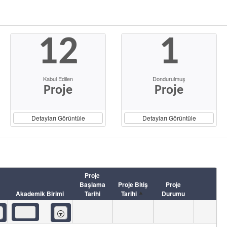
12
1
Kabul Edilen
Dondurulmuş
Proje
Proje
Detayları Görüntüle
Detayları Görüntüle
Proje
Başlama
Proje Bitiş
Proje
Akademik Birimi
Tarihi
Tarihi
Durumu
eren
İçeren