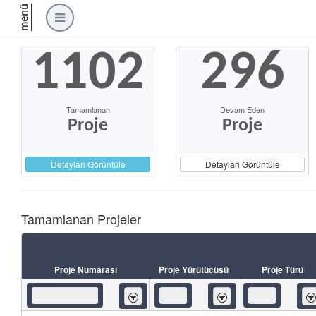
menü
1102
296
Tamamlanan
Devam Eden
Proje
Proje
Detayları Görüntüle
Detayları Görüntüle
Tamamlanan Projeler
Proje Numarası
Proje Yürütücüsü
Proje Türü
İçeren
İçeren
İç