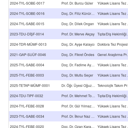
2024-TYL-SOBE-0017
Prof. Dr. Burcu Güler
Yüksek
2024-TYL-SOBE-0016
Doç. Dr. Filiz Künüroğlu İnal
Yüksek
2024-TYL-SABE-0015
Doç. Dr. Dilek Ongan
Yüksek
2023-TDU-DİŞF-0014
Prof. Dr. Merve Akçay
Tıpta/Diş Hekimli
2024-TDR-MÜMF-0013
Doç. Dr. Ayşe Kalaycı
Doktora Tez Projesi
2021-GAP-SUÜF-0046
Doç. Dr. Fikret Öndes
Genel A
2025-TYL-SABE-0004
Doç. Dr. Fadime Aydın Köse
Yüksek
2025-TYL-FEBE-0003
Doç. Dr. Mutlu Seçer
Yüksek
2025-TETAP-MÜMF-0001
Dr. Öğr. Üyesi Oğuzhan Toğay
Tekn
2024-TDU-TIPF-0032
Prof. Dr. Mehmet Tokdemir
Tıpta/Diş Hekimli
2024-TYL-FEBE-0028
Prof. Dr. Gül Yılmaz Atay
Yüksek
2023-TYL-SABE-0034
Prof. Dr. İlknur Naz Gürşan
Yüksek
2024-TYL-FEBE-0020
Doç. Dr. Ozan Karaman
Yüksek