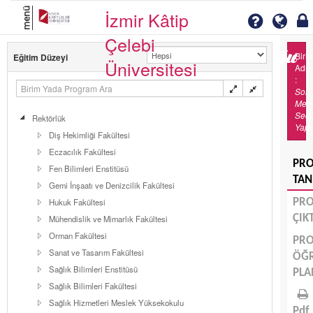
menü
İzmir Kâtip
Çelebi
Biri
Eğitim Düzeyi
Üniversitesi
Adı
:
Sol
Men
Seç
Rektörlük
Yapı
Diş Hekimliği Fakültesi
Eczacılık Fakültesi
PR
Fen Bilimleri Enstitüsü
TAN
Gemi İnşaatı ve Denizcilik Fakültesi
Hukuk Fakültesi
PR
ÇIK
Mühendislik ve Mimarlık Fakültesi
Orman Fakültesi
PR
Sanat ve Tasarım Fakültesi
ÖĞ
Sağlık Bilimleri Enstitüsü
PLA
Sağlık Bilimleri Fakültesi
Sağlık Hizmetleri Meslek Yüksekokulu
Pdf