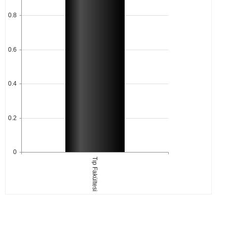
0.8
0.6
0.4
0.2
0
Tıp Fakültesi