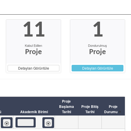
11
1
Kabul Edilen
Dondurulmuş
Proje
Proje
Detayları Görüntüle
Detayları Görüntüle
Proje
Başlama
Proje Bitiş
Proje
ü
Akademik Birimi
Tarihi
Tarihi
Durumu
İçeren
İçeren