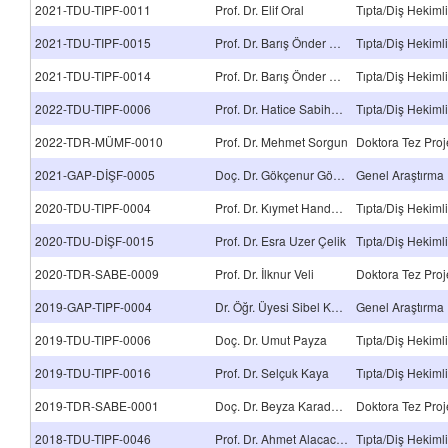
2021-TDU-TIPF-0011
Prof. Dr. Elif Oral
2021-TDU-TIPF-0015
Prof. Dr. Barış Önder Pamuk
2021-TDU-TIPF-0014
Prof. Dr. Barış Önder Pamuk
2022-TDU-TIPF-0006
Prof. Dr. Hatice Sabiha Türe
2022-TDR-MÜMF-0010
Prof. Dr. Mehmet Sorgun
Doktora Tez Proj
2021-GAP-DİŞF-0005
Doç. Dr. Gökçenur Gökçe Kara
Genel Araştırma 
2020-TDU-TIPF-0004
Prof. Dr. Kıymet Handan Kelekçi
2020-TDU-DİŞF-0015
Prof. Dr. Esra Uzer Çelik
2020-TDR-SABE-0009
Prof. Dr. İlknur Veli
Doktora Tez Proj
2019-GAP-TIPF-0004
Dr. Öğr. Üyesi Sibel Kocaaslan Atlı
Genel Araştırma 
2019-TDU-TIPF-0006
Doç. Dr. Umut Payza
2019-TDU-TIPF-0016
Prof. Dr. Selçuk Kaya
2019-TDR-SABE-0001
Doç. Dr. Beyza Karadede Ünal
Doktora Tez Proj
2018-TDU-TIPF-0046
Prof. Dr. Ahmet Alacacıoğlu