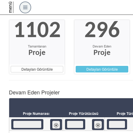
menü
1102
296
Tamamlanan
Devam Eden
Proje
Proje
Detayları Görüntüle
Detayları Görüntüle
Devam Eden Projeler
Proje Numarası
Proje Yürütücüsü
Proje Tür
İçeren
İçeren