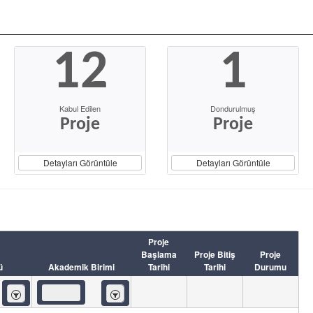
12
1
Kabul Edilen
Dondurulmuş
Proje
Proje
Detayları Görüntüle
Detayları Görüntüle
Proje
Başlama
Proje Bitiş
Proje
ü
Akademik Birimi
Tarihi
Tarihi
Durumu
İçeren
İçeren