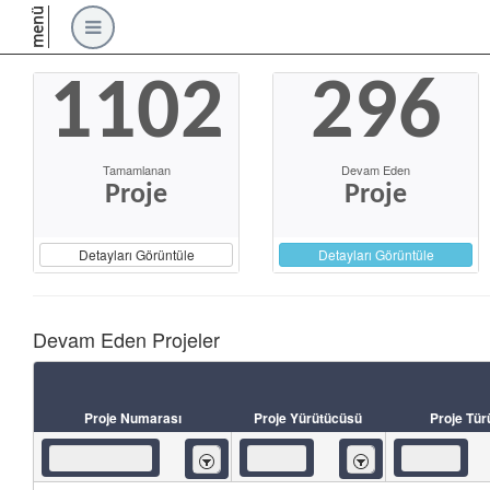
menü
1102
296
Tamamlanan
Devam Eden
Proje
Proje
Detayları Görüntüle
Detayları Görüntüle
Devam Eden Projeler
Proje Numarası
Proje Yürütücüsü
Proje Tür
İçeren
İçeren