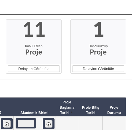
11
1
Kabul Edilen
Dondurulmuş
Proje
Proje
Detayları Görüntüle
Detayları Görüntüle
Proje
Başlama
Proje Bitiş
Proje
ü
Akademik Birimi
Tarihi
Tarihi
Durumu
İçeren
İçeren