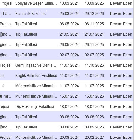
 Projesi
Sosyal ve Beşeri Bilimler Fakültesi
10.03.2024
10.09.2025
Devam Eden
Araştırma Projesi (TÜBİTAK-C)
Eczacılık Fakültesi
25.03.2024
29.12.2026
Devam Eden
Projesi
Tıp Fakültesi
06.05.2024
06.11.2025
Devam Eden
Tıpta/Diş Hekimliğinde Uzmanlık Tez Projesi
Tıp Fakültesi
21.05.2024
21.07.2024
Devam Eden
Tıpta/Diş Hekimliğinde Uzmanlık Tez Projesi
Tıp Fakültesi
26.05.2024
26.11.2025
Devam Eden
Tıpta/Diş Hekimliğinde Uzmanlık Tez Projesi
Tıp Fakültesi
02.07.2024
02.07.2025
Devam Eden
Projesi
Gemi İnşaatı ve Denizcilik Fakültesi
11.07.2024
11.10.2026
Devam Eden
esi
Sağlık Bilimleri Enstitüsü
11.07.2024
11.07.2026
Devam Eden
esi
Mühendislik ve Mimarlık Fakültesi
11.07.2024
11.07.2025
Devam Eden
Eş Finansmanlı Bilimsel Araştırma Projeleri
Mühendislik ve Mimarlık Fakültesi
15.07.2024
15.07.2026
Devam Eden
rojesi
Diş Hekimliği Fakültesi
18.07.2024
18.07.2025
Devam Eden
Tıpta/Diş Hekimliğinde Uzmanlık Tez Projesi
Tıp Fakültesi
08.08.2024
08.08.2026
Devam Eden
Tıpta/Diş Hekimliğinde Uzmanlık Tez Projesi
Tıp Fakültesi
08.08.2024
08.02.2026
Devam Eden
Projesi
Mühendislik ve Mimarlık Fakültesi
20.08.2024
20.02.2027
Devam Eden