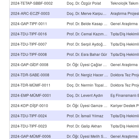
2024-TETAP-SBBF-0002
Doç. Dr. Özgür Polat
Teknolojik Takım
2024-ARC-ECZF-0003
Doç. Dr. Merve Karpuz Ağrıdağ
2024-GAP-TIPF-0011
Prof. Dr. Belde Kasap Demir
Genel Araştırma 
2024-TDU-TIPF-0016
Prof. Dr. Cemal Kazımoğlu
2024-TDU-TIPF-0007
Prof. Dr. Serpil Aydoğmuş
2024-TDU-TIPF-0008
Prof. Dr. Esra Bahar Gür
2024-GAP-GİDF-0008
Dr. Öğr. Üyesi Çağlar Dere
Genel Araştırma 
2024-TDR-SABE-0008
Prof. Dr. Nergiz Hacer Turgut
Doktora Tez Proj
2024-TDR-MÜMF-0011
Doç. Dr. Nermin Topaloğlu Avşar
Doktora Tez Proj
2024-EMP-MÜMF-0001
Doç. Dr. Levent Aydın
2024-KDP-DİŞF-0010
Dr. Öğr. Üyesi Gamze Er Karaoğlu
Kariyer Destek P
2024-TDU-TIPF-0024
Prof. Dr. İsmail Yılmaz
2024-TDU-TIPF-0023
Prof. Dr. Galip Akhan
2024-GAP-MÜMF-0006
Dr. Öğr. Üyesi Melih Savran
Genel Araştırma 