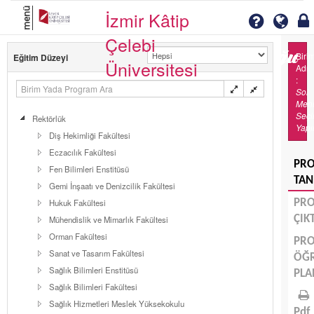
menü
İzmir Kâtip
Çelebi
Biri
Eğitim Düzeyi
Üniversitesi
Adı
:
Sol
Men
Seç
Rektörlük
Yapı
Diş Hekimliği Fakültesi
Eczacılık Fakültesi
PR
Fen Bilimleri Enstitüsü
TAN
Gemi İnşaatı ve Denizcilik Fakültesi
Hukuk Fakültesi
PR
ÇIK
Mühendislik ve Mimarlık Fakültesi
Orman Fakültesi
PR
Sanat ve Tasarım Fakültesi
ÖĞ
Sağlık Bilimleri Enstitüsü
PLA
Sağlık Bilimleri Fakültesi
Sağlık Hizmetleri Meslek Yüksekokulu
Pdf