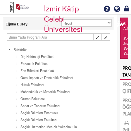
menü
İzmir Kâtip
Çelebi
Biri
Eğitim Düzeyi
Üniversitesi
Adı
:
Sol
Men
Seç
Rektörlük
Yapı
Diş Hekimliği Fakültesi
Eczacılık Fakültesi
PR
Fen Bilimleri Enstitüsü
TAN
Gemi İnşaatı ve Denizcilik Fakültesi
Hukuk Fakültesi
PR
ÇIK
Mühendislik ve Mimarlık Fakültesi
Orman Fakültesi
PR
Sanat ve Tasarım Fakültesi
ÖĞ
Sağlık Bilimleri Enstitüsü
PLA
Sağlık Bilimleri Fakültesi
Sağlık Hizmetleri Meslek Yüksekokulu
Pdf