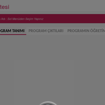
tesi
m Adı :
Sol Menüden Seçim Yapınız
GRAM TANIMI
PROGRAM ÇIKTILARI
PROGRAMIN ÖĞRETİM