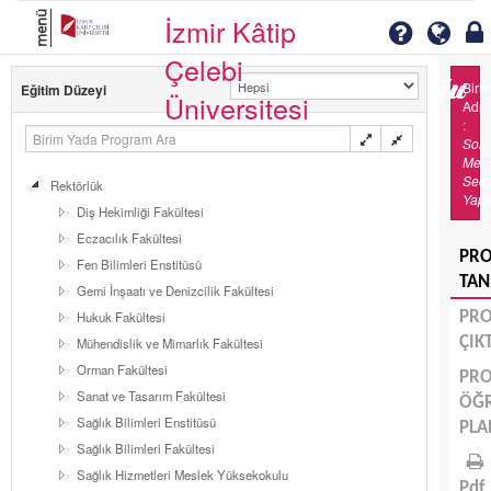
menü
İzmir Kâtip
Çelebi
Biri
Eğitim Düzeyi
Üniversitesi
Adı
:
Sol
Men
Seç
Rektörlük
Yapı
Diş Hekimliği Fakültesi
Eczacılık Fakültesi
PR
Fen Bilimleri Enstitüsü
TAN
Gemi İnşaatı ve Denizcilik Fakültesi
Hukuk Fakültesi
PR
ÇIK
Mühendislik ve Mimarlık Fakültesi
Orman Fakültesi
PR
Sanat ve Tasarım Fakültesi
ÖĞ
Sağlık Bilimleri Enstitüsü
PLA
Sağlık Bilimleri Fakültesi
Sağlık Hizmetleri Meslek Yüksekokulu
Pdf