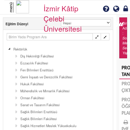
menü
İzmir Kâtip
Çelebi
Biri
Eğitim Düzeyi
Üniversitesi
Adı
:
Sol
Men
Seç
Rektörlük
Yapı
Diş Hekimliği Fakültesi
Eczacılık Fakültesi
PR
Fen Bilimleri Enstitüsü
TAN
Gemi İnşaatı ve Denizcilik Fakültesi
Hukuk Fakültesi
PR
ÇIK
Mühendislik ve Mimarlık Fakültesi
Orman Fakültesi
PR
Sanat ve Tasarım Fakültesi
ÖĞ
Sağlık Bilimleri Enstitüsü
PLA
Sağlık Bilimleri Fakültesi
Sağlık Hizmetleri Meslek Yüksekokulu
Pdf