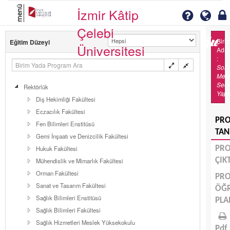
menü
İzmir Kâtip
Çelebi
Biri
Eğitim Düzeyi
Üniversitesi
Adı
:
Sol
Men
Seç
Rektörlük
Yapı
Diş Hekimliği Fakültesi
Eczacılık Fakültesi
PR
Fen Bilimleri Enstitüsü
TAN
Gemi İnşaatı ve Denizcilik Fakültesi
Hukuk Fakültesi
PR
ÇIK
Mühendislik ve Mimarlık Fakültesi
Orman Fakültesi
PR
Sanat ve Tasarım Fakültesi
ÖĞ
Sağlık Bilimleri Enstitüsü
PLA
Sağlık Bilimleri Fakültesi
Sağlık Hizmetleri Meslek Yüksekokulu
Pdf