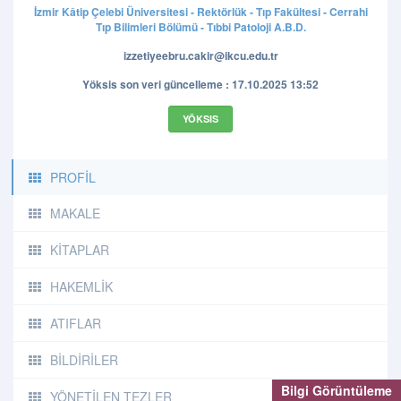
İzmir Kâtip Çelebi Üniversitesi - Rektörlük - Tıp Fakültesi - Cerrahi
Tıp Bilimleri Bölümü - Tıbbi Patoloji A.B.D.
izzetiyeebru.cakir@ikcu.edu.tr
Yöksis son veri güncelleme : 17.10.2025 13:52
YÖKSIS
PROFİL
MAKALE
KİTAPLAR
HAKEMLİK
ATIFLAR
BİLDİRİLER
Bilgi Görüntüleme
YÖNETİLEN TEZLER