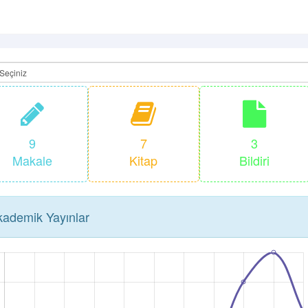
9
7
3
Makale
Kitap
Bildiri
ademik Yayınlar