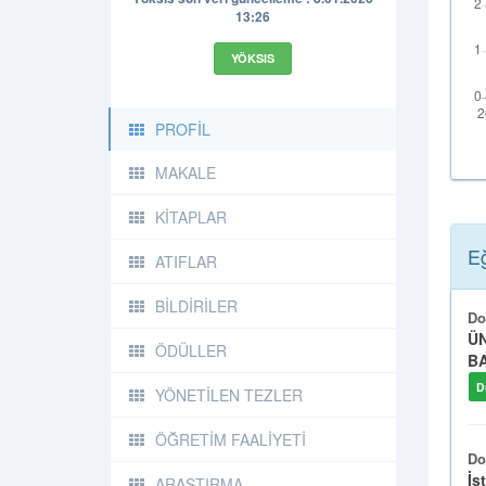
13:26
YÖKSIS
PROFİL
MAKALE
KİTAPLAR
Eğ
ATIFLAR
BİLDİRİLER
Do
ÜN
ÖDÜLLER
BA
D
YÖNETİLEN TEZLER
ÖĞRETİM FAALİYETİ
Do
İs
ARAŞTIRMA