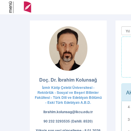
menü
Doç. Dr. İbrahim Kolunsağ
İzmir Kâtip Çelebi Üniversitesi -
Ak
Rektörlük - Sosyal ve Beşeri Bilimler
Fakültesi - Türk Dili ve Edebiyatı Bölümü
- Eski Türk Edebiyatı A.B.D.
ibrahim.kolunsag@ikcu.edu.tr
90 232 3293535 (Dahili: 8520)
Yöksis son veri güncelleme : 8.01.2026