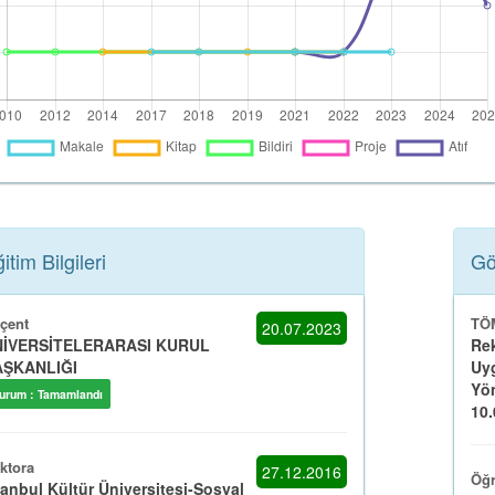
itim Bilgileri
Gö
çent
TÖM
20.07.2023
İVERSİTELERARASI KURUL
Rek
ŞKANLIĞI
Uyg
Yö
urum : Tamamlandı
10.
ktora
27.12.2016
Öğr
tanbul Kültür Üniversitesi-Sosyal