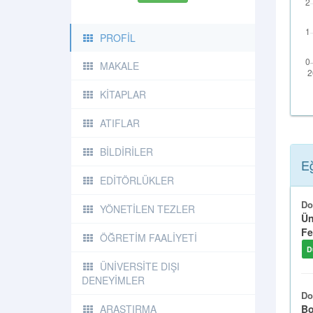
PROFİL
MAKALE
KİTAPLAR
ATIFLAR
BİLDİRİLER
Eğ
EDİTÖRLÜKLER
Do
YÖNETİLEN TEZLER
Ün
Fe
ÖĞRETİM FAALİYETİ
D
ÜNİVERSİTE DIŞI
DENEYİMLER
Do
Bo
ARAŞTIRMA