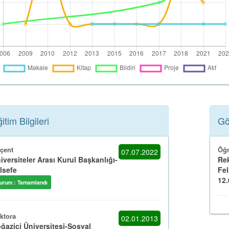
itim Bilgileri
Gö
çent
Öğr
07.07.2022
iversiteler Arası Kurul Başkanlığı-
Rek
lsefe
Fel
12.0
urum : Tamamlandı
ktora
02.01.2013
ğaziçi Üniversitesi-Sosyal