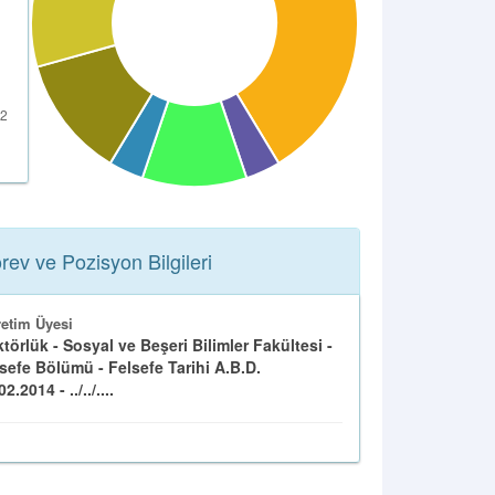
rev ve Pozisyon Bilgileri
etim Üyesi
törlük - Sosyal ve Beşeri Bilimler Fakültesi -
sefe Bölümü - Felsefe Tarihi A.B.D.
2.2014 - ../../....