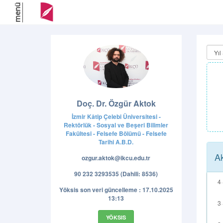
menü
Doç. Dr. Özgür Aktok
İzmir Kâtip Çelebi Üniversitesi -
Rektörlük - Sosyal ve Beşeri Bilimler
Fakültesi - Felsefe Bölümü - Felsefe
Tarihi A.B.D.
Ak
ozgur.aktok@ikcu.edu.tr
90 232 3293535 (Dahili: 8536)
Yöksis son veri güncelleme : 17.10.2025
13:13
YÖKSIS