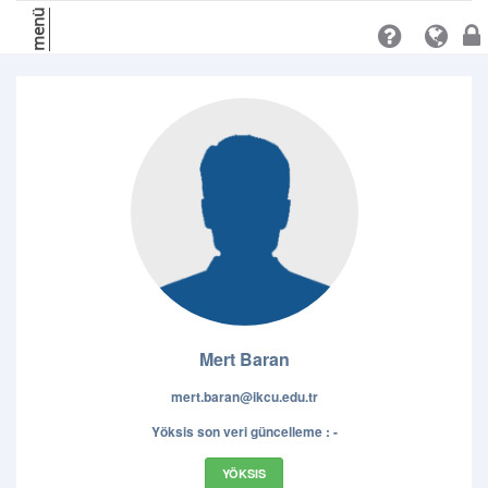
menü
Mert Baran
mert.baran@ikcu.edu.tr
Yöksis son veri güncelleme : -
YÖKSIS