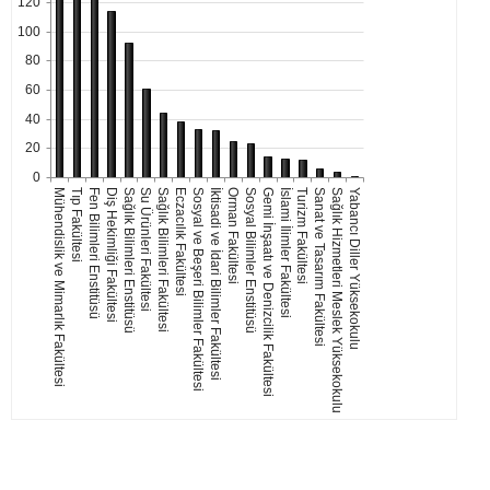
120
100
80
60
40
20
0
Su Ürünleri Fakültesi
Turizm Fakültesi
Sağlık Bilimleri Fakültesi
Sanat ve Tasarım Fakültesi
Eczacılık Fakültesi
Sağlık Hizmetleri Meslek Yüksekokulu
Yabancı Diller Yüksekokulu
Sosyal ve Beşeri Bilimler Fakültesi
İktisadi ve İdari Bilimler Fakültesi
Mühendislik ve Mimarlık Fakültesi
Tıp Fakültesi
Orman Fakültesi
Fen Bilimleri Enstitüsü
Sosyal Bilimler Enstitüsü
Diş Hekimliği Fakültesi
Gemi İnşaatı ve Denizcilik Fakültesi
Sağlık Bilimleri Enstitüsü
İslami İlimler Fakültesi