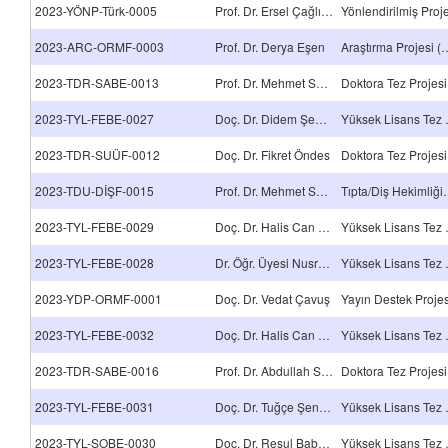
2023-YÖNP-Türk-0005
Prof. Dr. Ersel Çağlıtütüncigil
Yönlendirilmiş Proj
2023-ARC-ORMF-0003
Prof. Dr. Derya Eşen
Araştırma Projes
2023-TDR-SABE-0013
Prof. Dr. Mehmet Sağlam
Doktora Tez Projesi
2023-TYL-FEBE-0027
Doç. Dr. Didem Şen Karaman
Yüksek
2023-TDR-SUÜF-0012
Doç. Dr. Fikret Öndes
Doktora Tez Projesi
2023-TDU-DİŞF-0015
Prof. Dr. Mehmet Sağlam
Tıpta/Diş Hekimli
2023-TYL-FEBE-0029
Doç. Dr. Halis Can Koyuncuoğlu
Yüksek
2023-TYL-FEBE-0028
Dr. Öğr. Üyesi Nusret Kaya
Yüksek
2023-YDP-ORMF-0001
Doç. Dr. Vedat Çavuş
Yayın Destek Projes
2023-TYL-FEBE-0032
Doç. Dr. Halis Can Koyuncuoğlu
Yüksek
2023-TDR-SABE-0016
Prof. Dr. Abdullah Seçkin Ertuğrul
Doktora Tez Projesi
2023-TYL-FEBE-0031
Doç. Dr. Tuğçe Şensurat Genç
Yüksek
2023-TYL-SOBE-0030
Doç. Dr. Resul Babaoğlu
Yüksek