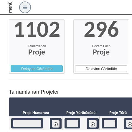
menü
1102
296
Tamamlanan
Devam Eden
Proje
Proje
Detayları Görüntüle
Detayları Görüntüle
Tamamlanan Projeler
Proje Numarası
Proje Yürütücüsü
Proje Türü
İçeren
İçeren
İç