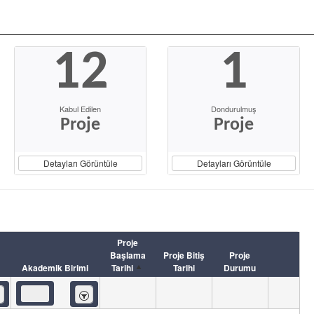
12
1
Kabul Edilen
Dondurulmuş
Proje
Proje
Detayları Görüntüle
Detayları Görüntüle
Proje
Başlama
Proje Bitiş
Proje
Akademik Birimi
Tarihi
Tarihi
Durumu
eren
İçeren