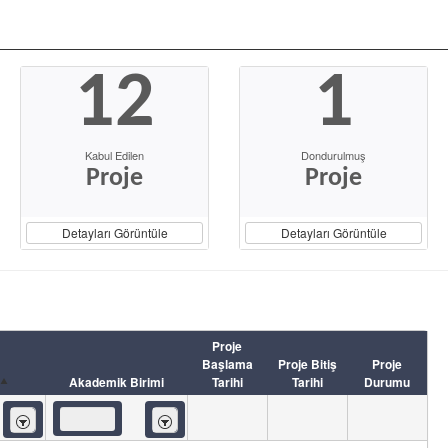
12
1
Kabul Edilen
Dondurulmuş
Proje
Proje
Detayları Görüntüle
Detayları Görüntüle
Proje
Başlama
Proje Bitiş
Proje
Akademik Birimi
Tarihi
Tarihi
Durumu
İçeren
İçeren