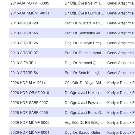
2016-GAP-ORMF-0005
Dr. Öğr. Üyesi Selim Tokmak
Genel Araştırma 
2015-GAP-MÜMF-0011
Dr. Öğr. Üyesi Gulmustafa Şen
Genel Araştırma 
2013-3-TSBP-20
Prof. Dr. Mustafa Mansur Tatlı
Genel Araştırma 
2013-2-TSBP-45
Prof. Dr. Şemsettin Karaca
Genel Araştırma 
2013-2-TSBP-26
Doç. Dr. Hüseyin Ertaş
Genel Araştırma 
2013-2-TSBP-07
Prof. Dr. Tancan Uysal
Genel Araştırma 
2013-2-FMBP-11
Doç. Dr. Mehmet Çete
Genel Araştırma 
2013-2-TSBP-54
Prof. Dr. Sefa Kelekçi
Genel Araştırma 
2026-KDP-M.A.-0014
Öğr. Gör. Dr. Yaşar Aldırmaz
Kariyer Destek P
2026-KDP-ORMF-0010
Dr. Öğr. Üyesi Hakan Fidan
Kariyer Destek P
2026-KDP-SABF-0007
Dr. Öğr. Üyesi Feyza Dereli
Kariyer Destek P
2026-KDP-SABF-0006
Dr. Öğr. Üyesi Beste Özgüven Öztornacı
Kariyer Destek P
2026-KDP-MÜMF-0005
Arş. Gör. Dr. Elif Gökçen Tepekaya Pulat
Kariyer Destek P
2026-KDP-MÜMF-0004
Doç. Dr. Saadet Güler
Kariyer Destek P