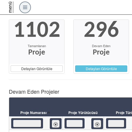
menü
1102
296
Tamamlanan
Devam Eden
Proje
Proje
Detayları Görüntüle
Detayları Görüntüle
Devam Eden Projeler
Proje Numarası
Proje Yürütücüsü
Proje Tür
İçeren
İçeren