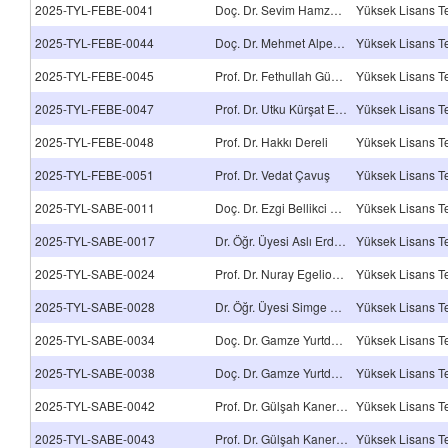
2025-TYL-FEBE-0041
Doç. Dr. Sevim Hamzaçebi
2025-TYL-FEBE-0044
Doç. Dr. Mehmet Alper Çankaya
2025-TYL-FEBE-0045
Prof. Dr. Fethullah Güneş
2025-TYL-FEBE-0047
Prof. Dr. Utku Kürşat Ercan
2025-TYL-FEBE-0048
Prof. Dr. Hakkı Dereli
2025-TYL-FEBE-0051
Prof. Dr. Vedat Çavuş
2025-TYL-SABE-0011
Doç. Dr. Ezgi Bellikci Koyu
2025-TYL-SABE-0017
Dr. Öğr. Üyesi Aslı Erdoğan Öner
2025-TYL-SABE-0024
Prof. Dr. Nuray Egelioğlu Cetişli
2025-TYL-SABE-0028
Dr. Öğr. Üyesi Simge Evrenol Öçal
2025-TYL-SABE-0034
Doç. Dr. Gamze Yurtdaş Depboylu
2025-TYL-SABE-0038
Doç. Dr. Gamze Yurtdaş Depboylu
2025-TYL-SABE-0042
Prof. Dr. Gülşah Kaner Tohtak
2025-TYL-SABE-0043
Prof. Dr. Gülşah Kaner Tohtak