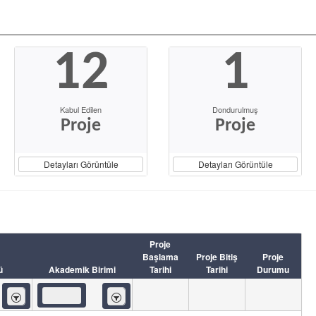
12
1
Kabul Edilen
Dondurulmuş
Proje
Proje
Detayları Görüntüle
Detayları Görüntüle
Proje
Başlama
Proje Bitiş
Proje
ü
Akademik Birimi
Tarihi
Tarihi
Durumu
İçeren
İçeren