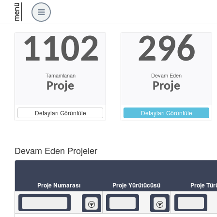
menü
1102
296
Tamamlanan
Devam Eden
Proje
Proje
Detayları Görüntüle
Detayları Görüntüle
Devam Eden Projeler
Proje Numarası
Proje Yürütücüsü
Proje Tür
İçeren
İçeren