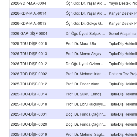
2026-YDP-M.A.-0004
Öğr. Gör. Dr. Yaşar Aldırmaz
Yayın Destek Pro
2026-KDP-M.A.-0014
Öğr. Gör. Dr. Yaşar Aldırmaz
Kariyer Destek P
2026-KDP-M.A.-0013
Öğr. Gör. Dr. Gökçe Gönüllü Sütçüoğlu
Kariyer Destek P
2026-GAP-DİŞF-0004
Dr. Öğr. Üyesi Selçuk Savaş
Genel Araştırma 
2025-TDU-DİŞF-0015
Prof. Dr. Murat Ulu
2026-TDU-DİŞF-0013
Prof. Dr. Merve Akçay
2026-TDU-DİŞF-0012
Dr. Öğr. Üyesi Özlem Çölgeçen
2026-TDR-DİŞF-0002
Prof. Dr. Mehmet İrfan Karadede
Doktora Tez Proj
2025-TDU-DİŞF-0012
Prof. Dr. Ender Akan
2025-TDU-DİŞF-0014
Prof. Dr. Şükrü Enhoş
2025-TDU-DİŞF-0018
Prof. Dr. Ebru Küçükyılmaz İzgi
2025-TDU-DİŞF-0031
Doç. Dr. Funda Çağırır Dindaroğlu
2025-TDU-DİŞF-0020
Doç. Dr. Funda Çağırır Dindaroğlu
2025-TDU-DİŞF-0019
Prof. Dr. Mehmet Sağlam