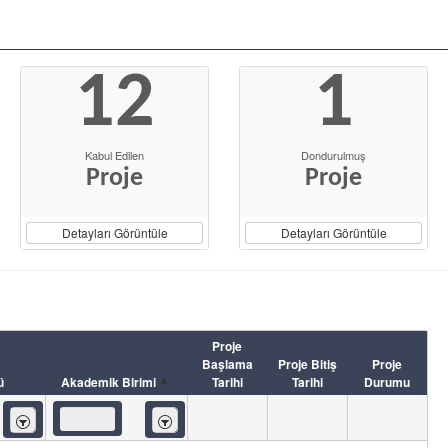
12
1
Kabul Edilen
Dondurulmuş
Proje
Proje
Detayları Görüntüle
Detayları Görüntüle
Proje
Başlama
Proje Bitiş
Proje
ü
Akademik Birimi
Tarihi
Tarihi
Durumu
İçeren
İçeren