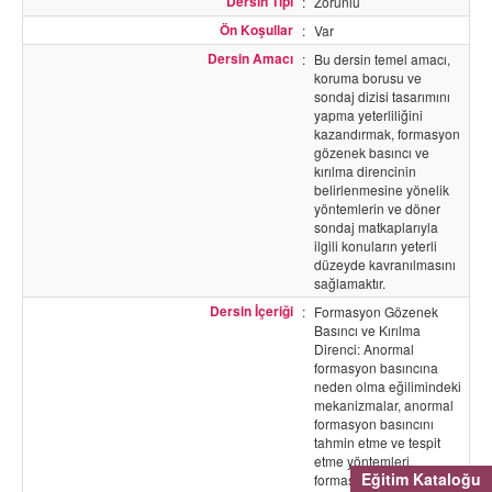
Dersin Tipi
:
Zorunlu
Ön Koşullar
:
Var
Dersin Amacı
:
Bu dersin temel amacı,
koruma borusu ve
sondaj dizisi tasarımını
yapma yeterliliğini
kazandırmak, formasyon
gözenek basıncı ve
kırılma direncinin
belirlenmesine yönelik
yöntemlerin ve döner
sondaj matkaplarıyla
ilgili konuların yeterli
düzeyde kavranılmasını
sağlamaktır.
Dersin İçeriği
:
Formasyon Gözenek
Basıncı ve Kırılma
Direnci: Anormal
formasyon basıncına
neden olma eğilimindeki
mekanizmalar, anormal
formasyon basıncını
tahmin etme ve tespit
etme yöntemleri,
Eğitim Kataloğu
formasyon kırılma