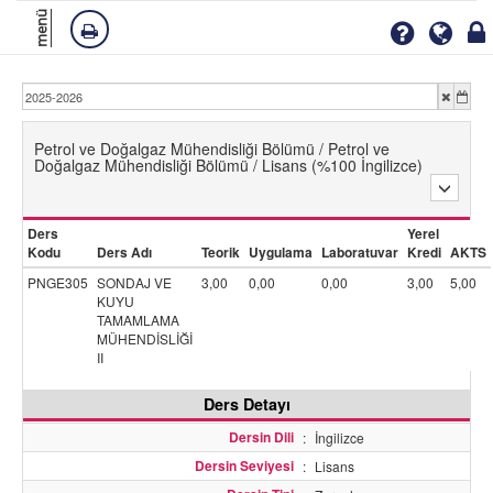
menü
Petrol ve Doğalgaz Mühendisliği Bölümü / Petrol ve
Doğalgaz Mühendisliği Bölümü / Lisans (%100 İngilizce)
Ders
Yerel
Kodu
Ders Adı
Teorik
Uygulama
Laboratuvar
Kredi
AKTS
PNGE305
SONDAJ VE
3,00
0,00
0,00
3,00
5,00
KUYU
TAMAMLAMA
MÜHENDİSLİĞİ
II
Ders Detayı
Dersin Dili
:
İngilizce
Dersin Seviyesi
:
Lisans