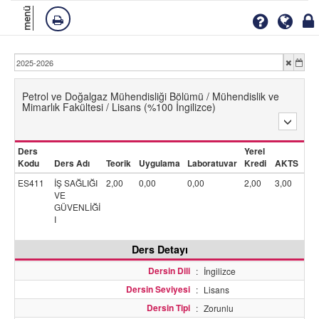
menü
Petrol ve Doğalgaz Mühendisliği Bölümü / Mühendislik ve
Mimarlık Fakültesi / Lisans (%100 İngilizce)
Ders
Yerel
Kodu
Ders Adı
Teorik
Uygulama
Laboratuvar
Kredi
AKTS
ES411
İŞ SAĞLIĞI
2,00
0,00
0,00
2,00
3,00
VE
GÜVENLİĞİ
I
Ders Detayı
Dersin Dili
:
İngilizce
Dersin Seviyesi
:
Lisans
Dersin Tipi
:
Zorunlu