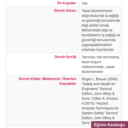
Ön Koşullar
:
Yok
Dersin Amacı
:
Yasal düzenlemeler
doğrultusunda iş sağlığı
ve güvenliği konularında
bilgi sahibi olmak.
Mühendislik bilgi ve
tecrübelerini iş sağlığı ve
güvenliği konularında
uygulayabilecekleri
ortamları hazırlamak.
Dersin İçeriği
:
Tanımlar, risk tanımlama,
kaza oluşum
mekanizmaları, yasal
düzenlemeler
Dersin Kitabı / Malzemesi / Önerilen
:
Roger L. Brauer (2006)
Kaynaklar
“Safety and Health for
Engineers” Second
Edition, John Wiley &
Sons. Clifton A. Ericson,
II (2015) “Hazard
Analysis Techniques for
System Safety” Second
Edition, John Wiley &
Sons.
Eğitim Kataloğu