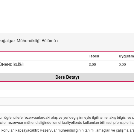
Doğalgaz Mühendisliği Bölümü /
Teorik
Uygulam
HENDİSLİĞİ I
3,00
0,00
Ders Detayı
, öğrencilere rezervuarlardaki akış ve yer değiştirmeyle ilgili temel akış bilgisi ve p
iler rezervuar mühendisliğinde temel faaliyetlerde kullanılan bilimsel prensipleri s
 konuları kapsayacaktır: Rezervuar mühendisliğinin tanımı, amaçları ve çalışma ara