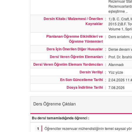
Rezervuar Stat
Rezervuarlarda 
eşleştirme ..
Dersin Kitabı / Malzemesi / Önerilen
:
1) B. C. Craft
Kaynaklar
2015 2)B.F. To
Volume 1, Spri
Planlanan Öğrenme Etkinlikleri ve
:
Ders anlatımı,
Öğretme Yöntemleri
Ders İçin Önerilen Diğer Hususlar
:
Derse devam ve 
Dersi Veren Öğretim Elemanları
:
Prof. Dr. İbra
Dersi Veren Öğretim Elemanı Yardımcıları
:
Atanmadı
Dersin Verilişi
:
Yüz yüze
En Son Güncelleme Tarihi
:
2.04.2026 11:
Dosya İndirilme Tarihi
:
7.08.2026
Ders Öğrenme Çıktıları
Bu dersi tamamladığında öğrenci :
1
Öğrenciler rezervuar mühendisliğinin temel sayısal yön