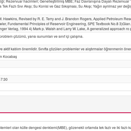
iği; Rezervuar hacimleri; Genelleştirilmiş MBE; Faz Davranışına Dayalı Rezervuar 
Tek Fazlı Sıvı Akışı; Su Konisi ve Gaz Sıkışması, Su Akışı; Yağın ayrılmaz yer değişt
, M. Hawkins, Revised by R. E. Terry and J. Brandon Rogers, Applied Petroleum Rese
wler, Fundamental Principles of Reservoir Engineering, SPE Textbook No.8 3)Gian.Lu
nger Verlag, 1994 4) Mark p. Walsh and Larry W. Lake, A generalized approach ro 
 problem çözümü, yansı sunumları ve sınıf içi çalışma.
aktif katılım önemlidir. Sınıfta çözülen problemler ve alıştırmalar öğrenmenin öneml
him Kocabaş
47:30
temleri olan kütle dengesi denklemi(MBE), gözenekli ortamda tek fazlı ve iki fazlı 