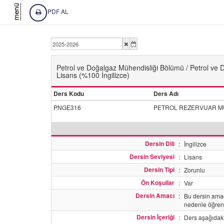
menü
PDF AL
Petrol ve Doğalgaz Mühendisliği Bölümü / Petrol ve 
Lisans (%100 İngilizce)
Ders Kodu
Ders Adı
PNGE316
PETROL REZERVUAR MÜ
Dersin Dili
:
İngilizce
Dersin Seviyesi
:
Lisans
Dersin Tipi
:
Zorunlu
Ön Koşullar
:
Var
Dersin Amacı
:
Bu dersin amacı
nedenle öğrenc
Dersin İçeriği
:
Ders aşağıdaki