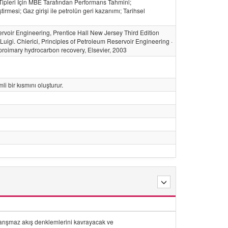
Tipleri İçin MBE Tarafından Performans Tahmini;
irmesi; Gaz girişi ile petrolün geri kazanımı; Tarihsel
rvoir Engineering, Prentice Hall New Jersey Third Edition
igi. Chierici, Principles of Petroleum Reservoir Engineering ·
proimary hydrocarbon recovery, Elsevier, 2003
i bir kısmını oluşturur.
karışmaz akış denklemlerini kavrayacak ve